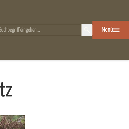
eitensuche
Menü
tz