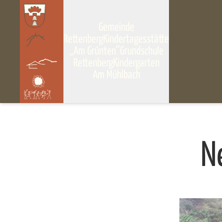
Gemeinde
Rettenberg
Kindertagesstätte
„Am Grünten“
Grundschule
Rettenberg
Kindergarten
Am Mühlbach
N