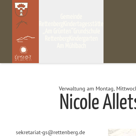
Gemeinde
Rettenberg
Kindertagesstätte
„Am Grünten“
Grundschule
Rettenberg
Kindergarten
Am Mühlbach
Verwaltung am Montag, Mittwoch
Nicole Alle
sekretariat-gs@rettenberg.de