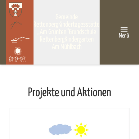
Gemeinde
Rettenberg
Kindertagesstätte
„Am Grünten“
Grundschule
Menü
Rettenberg
Kindergarten
Am Mühlbach
Projekte und Aktionen