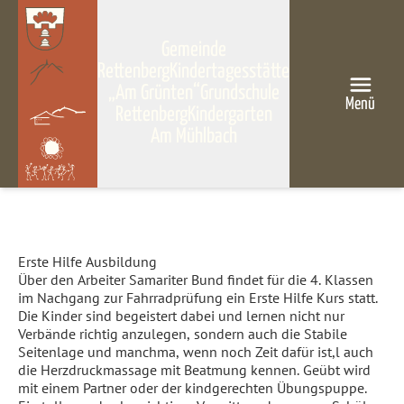
Gemeinde
Rettenberg
Kindertagesstätte
„Am Grünten“
Grundschule
Menü
Rettenberg
Kindergarten
Am Mühlbach
Erste Hilfe Ausbildung
Über den Arbeiter Samariter Bund findet für die 4. Klassen
im Nachgang zur Fahrradprüfung ein Erste Hilfe Kurs statt.
Die Kinder sind begeistert dabei und lernen nicht nur
Verbände richtig anzulegen, sondern auch die Stabile
Seitenlage und manchma, wenn noch Zeit dafür ist,l auch
die Herzdruckmassage mit Beatmung kennen. Geübt wird
mit einem Partner oder der kindgerechten Übungspuppe.